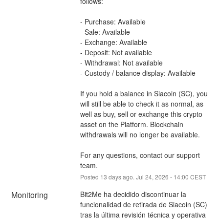
follows:
- Purchase: Available
- Sale: Available
- Exchange: Available
- Deposit: Not available
- Withdrawal: Not available
- Custody / balance display: Available
If you hold a balance in Siacoin (SC), you 
will still be able to check it as normal, as 
well as buy, sell or exchange this crypto 
asset on the Platform. Blockchain 
withdrawals will no longer be available.
For any questions, contact our support 
team.
Posted
13
days ago.
Jul
24
,
2026
-
14:00
CEST
Monitoring
Bit2Me ha decidido discontinuar la 
funcionalidad de retirada de Siacoin (SC) 
tras la última revisión técnica y operativa 