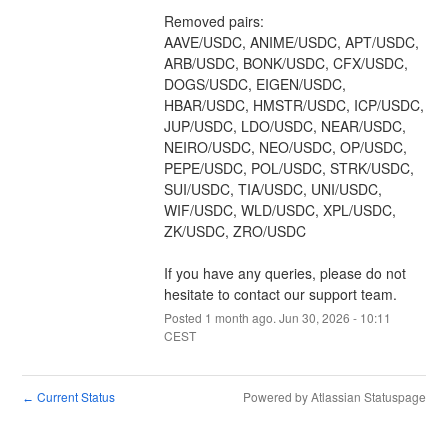
Removed pairs:
AAVE/USDC, ANIME/USDC, APT/USDC, 
ARB/USDC, BONK/USDC, CFX/USDC, 
DOGS/USDC, EIGEN/USDC, 
HBAR/USDC, HMSTR/USDC, ICP/USDC, 
JUP/USDC, LDO/USDC, NEAR/USDC, 
NEIRO/USDC, NEO/USDC, OP/USDC, 
PEPE/USDC, POL/USDC, STRK/USDC, 
SUI/USDC, TIA/USDC, UNI/USDC, 
WIF/USDC, WLD/USDC, XPL/USDC, 
ZK/USDC, ZRO/USDC
If you have any queries, please do not 
hesitate to contact our support team.
Posted
1
month ago.
Jun
30
,
2026
-
10:11
CEST
Current Status
Powered by Atlassian Statuspage
←