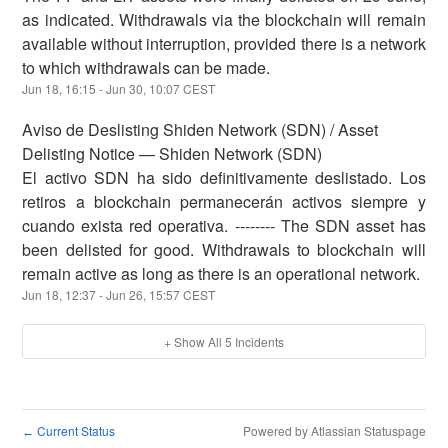
as indicated. Withdrawals via the blockchain will remain
available without interruption, provided there is a network
to which withdrawals can be made.
Jun
18
,
16:15
- Jun
30
,
10:07
CEST
Aviso de Deslisting Shiden Network (SDN) / Asset
Delisting Notice — Shiden Network (SDN)
El activo SDN ha sido definitivamente deslistado. Los
retiros a blockchain permanecerán activos siempre y
cuando exista red operativa. -------- The SDN asset has
been delisted for good. Withdrawals to blockchain will
remain active as long as there is an operational network.
Jun
18
,
12:37
- Jun
26
,
15:57
CEST
+ Show All
5
Incidents
Current Status
Powered by Atlassian Statuspage
←