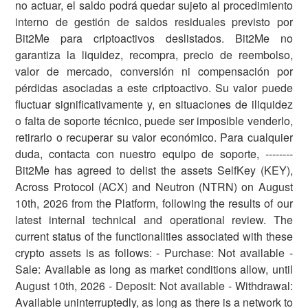
no actuar, el saldo podrá quedar sujeto al procedimiento
interno de gestión de saldos residuales previsto por
Bit2Me para criptoactivos deslistados. Bit2Me no
garantiza la liquidez, recompra, precio de reembolso,
valor de mercado, conversión ni compensación por
pérdidas asociadas a este criptoactivo. Su valor puede
fluctuar significativamente y, en situaciones de iliquidez
o falta de soporte técnico, puede ser imposible venderlo,
retirarlo o recuperar su valor económico. Para cualquier
duda, contacta con nuestro equipo de soporte, --------
Bit2Me has agreed to delist the assets SelfKey (KEY),
Across Protocol (ACX) and Neutron (NTRN) on August
10th, 2026 from the Platform, following the results of our
latest internal technical and operational review. The
current status of the functionalities associated with these
crypto assets is as follows: - Purchase: Not available -
Sale: Available as long as market conditions allow, until
August 10th, 2026 - Deposit: Not available - Withdrawal:
Available uninterruptedly, as long as there is a network to