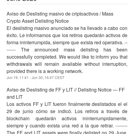
Aviso de Deslisting masivo de criptoactivos / Mass
Crypto Asset Delisting Notice
El deslisting masivo anunciado se ha llevado a cabo con
éxito. Le informamos que los retiros quedarán activos de
forma ininterrumpida, siempre que exista red operativa. --
------ The announced mass delisting has been
successfully completed. We would like to inform you that
withdrawals will remain available without interruption,
provided there is a working network.
Jun
19
,
11:41
- Jun
30
,
16:47
CEST
Aviso de Deslisting de FF y LIT // Delisting Notice — FF
and LIT
Los activos FF y LIT fueron finalmente deslistados el el
29 de junio cómo se indicó. Los retiros a través de
blockchain quedarán activos ininterrumpidamente,
siempre y cuando exista una red a la que retirar. --------
The FF and LIT assets were finally delisted on 29 June,