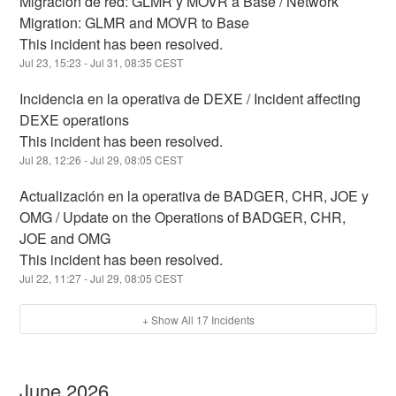
Migración de red: GLMR y MOVR a Base / Network
Migration: GLMR and MOVR to Base
This incident has been resolved.
Jul
23
,
15:23
- Jul
31
,
08:35
CEST
Incidencia en la operativa de DEXE / Incident affecting
DEXE operations
This incident has been resolved.
Jul
28
,
12:26
- Jul
29
,
08:05
CEST
Actualización en la operativa de BADGER, CHR, JOE y
OMG / Update on the Operations of BADGER, CHR,
JOE and OMG
This incident has been resolved.
Jul
22
,
11:27
- Jul
29
,
08:05
CEST
+ Show All
17
Incidents
June
2026